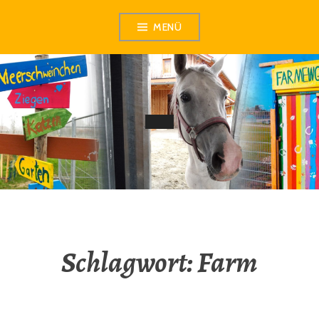
Zum
MENÜ
Inhalt
springen
Schlagwort:
Farm