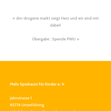
Beitragsnavigation
dm-drogerie markt zeigt Herz und wir sind mit
dabei!
Übergabe : Spende PWU
Mehr Spielraum für Kinder e. V.
Jahnstrasse 1
85774 Unterföhring