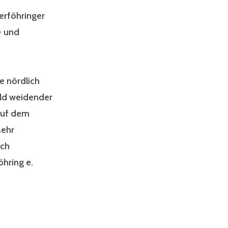
erföhringer
- und
e nördlich
Bild weidender
auf dem
Mehr
rch
öhring e.