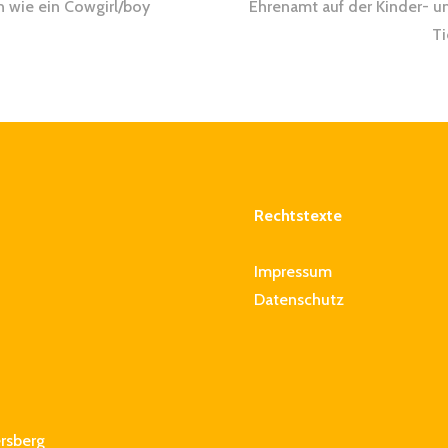
gsnavigation
n wie ein Cowgirl/boy
Ehrenamt auf der Kinder- u
Ti
Rechtstexte
Impressum
Datenschutz
rsberg