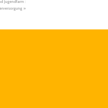
nd Jugendfarm :
erversorgung