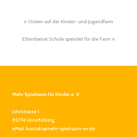
Beitragsnavigation
Ostern auf der Kinder- und Jugendfarm
Elternbeirat Schule spendet für die Farm
Mehr Spielraum für Kinder e. V.
Jahnstrasse 1
85774 Unterföhring
eMail:
kontakt@mehr-spielraum-ev.de