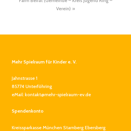
Farm Beirat (Gemeinde – Kreis Jugend Ring –
Verein)
Mehr Spielraum für Kinder e. V.
Jahnstrasse 1
85774 Unterföhring
eMail:
kontakt@mehr-spielraum-ev.de
Spendenkonto
Kreissparkasse München Starnberg Ebersberg