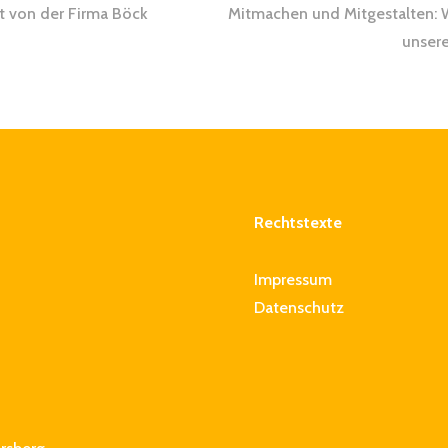
gsnavigation
t von der Firma Böck
Mitmachen und Mitgestalten: W
unsere
Rechtstexte
Impressum
Datenschutz