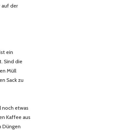
 auf der
st ein
. Sind die
en Müll
ben Sack zu
l noch etwas
en Kaffee aus
m Düngen